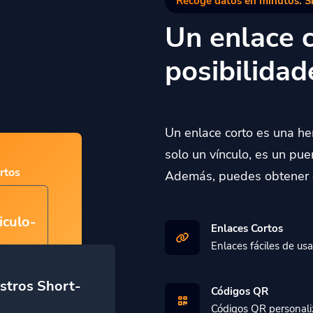
Recoge datos en minutos. S
Un enlace c
posibilidad
Un enlace corto es una h
solo un vínculo, es un pue
rtos
Además, puedes obtener d
iculo-
Enlaces Cortos
Enlaces fáciles de usa
stros Short-
Códigos QR
Códigos QR personali