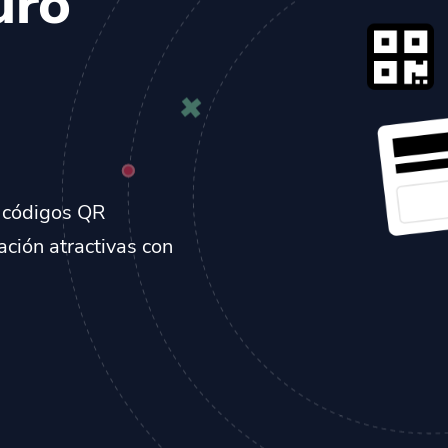
uro
, códigos QR
ción atractivas con